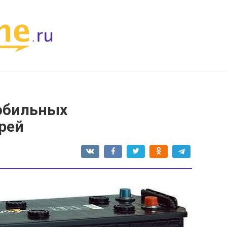
обильных
рей