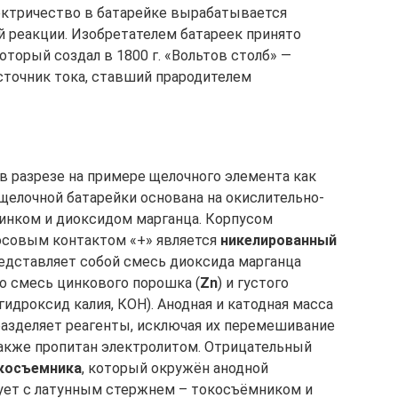
ектричество в батарейке вырабатывается
 реакции. Изобретателем батареек принято
оторый создал в 1800 г. «Вольтов столб» —
сточник тока, ставший прародителем
в разрезе на примере щелочного элемента как
щелочной батарейки основана на окислительно-
инком и диоксидом марганца. Корпусом
юсовым контактом «+» является
никелированный
едставляет собой смесь диоксида марганца
о смесь цинкового порошка (
Zn
) и густого
гидроксид калия, КОН). Анодная и катодная масса
 разделяет реагенты, исключая их перемешивание
также пропитан электролитом. Отрицательный
окосъемника
, который окружён анодной
ет с латунным стержнем – токосъёмником и