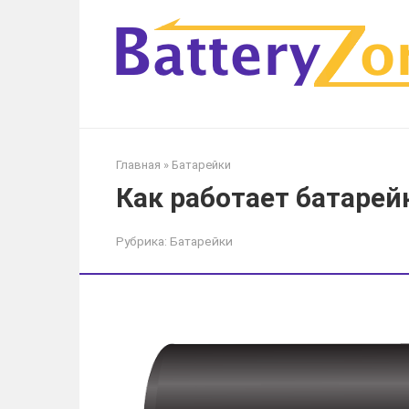
Перейти
к
контенту
Главная
»
Батарейки
Как работает батарейк
Рубрика:
Батарейки