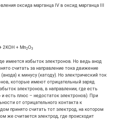
вления оксида марганца IV в оксид марганца III
+ 2KOH + Mn
O
2
3
де имеется избыток электронов. Но ведь анод
ринято считать за направление тока движение
 (анода) к минусу (катоду). Но электрический ток
онов, которые имеют отрицательный заряд.
избыток электронов, в направлении, где есть
 и есть плюс – недостаток электронов). При
льности от отрицательного контакта к
дом принято считать тот электрод, на котором
ом же считается электрод, где происходит