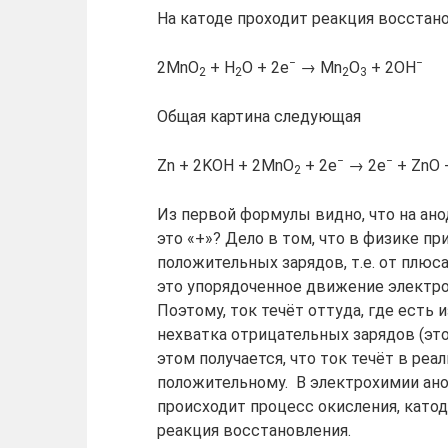
На катоде проходит реакция восстано
−
−
2MnO
+ H
O + 2e
→ Mn
O
+ 2OH
2
2
2
3
Общая картина следующая
−
−
Zn + 2KOH + 2MnO
+ 2e
→ 2e
+ ZnO 
2
Из первой формулы видно, что на ано
это «+»? Дело в том, что в физике п
положительных зарядов, т.е. от плюса
это упорядоченное движение электр
Поэтому, ток течёт оттуда, где есть 
нехватка отрицательных зарядов (это
этом получается, что ток течёт в реа
положительному. В электрохимии ано
происходит процесс окисления, катод
реакция восстановления.