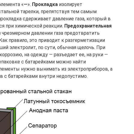
элемента «
—
».
Прокладка
изолирует
стальной тарелки, препятствуя тем самым
рокладка сдерживает давление газа, который в
ся при химической реакции.
Предохранительная
и чрезмерном давлении газа предотвратить
Как правило, это приводит к разгерметизации
ший электролит, по сути, обычная щелочь. При
оррозию, на одежду — разъедает ее, на руки —
 упаковке с батарейками можно найти
лементы нужно вынимать из электроприборов, а
в с батарейками внутри недопустимо.