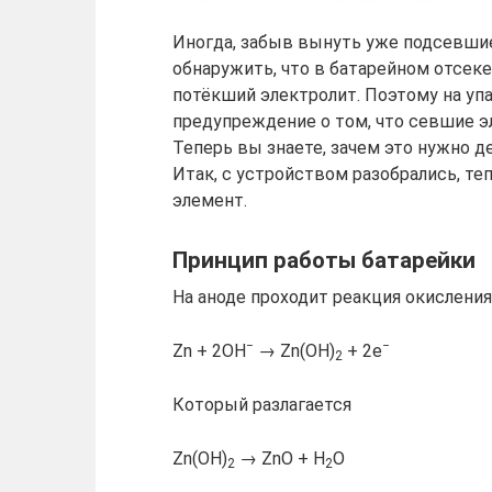
Иногда, забыв вынуть уже подсевшие
обнаружить, что в батарейном отсеке
потёкший электролит. Поэтому на уп
предупреждение о том, что севшие 
Теперь вы знаете, зачем это нужно де
Итак, с устройством разобрались, те
элемент.
Принцип работы батарейки
На аноде проходит реакция окисления
−
−
Zn + 2OH
→ Zn(OH)
+ 2e
2
Который разлагается
Zn(OH)
→ ZnO + H
O
2
2