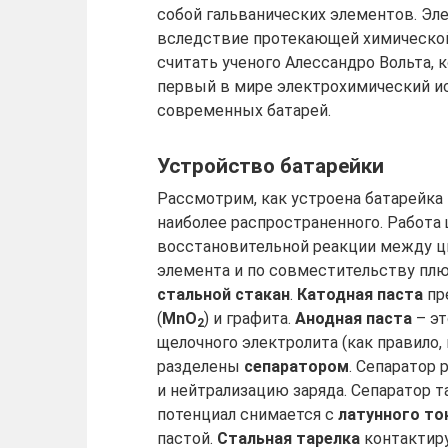
собой гальванических элементов. Эл
вследствие протекающей химической
считать ученого Алессандро Вольта, к
первый в мире электрохимический и
современных батарей.
Устройство батарейки
Рассмотрим, как устроена батарейка 
наиболее распространенного. Работа 
восстановительной реакции между ц
элемента и по совместительству пл
стальной стакан
.
Катодная паста
пр
(
MnO
) и графита.
Анодная паста
– эт
2
щелочного электролита (как правило, 
разделены
сепаратором
. Сепаратор
и нейтрализацию заряда. Сепаратор 
потенциал снимается с
латунного т
пастой.
Стальная тарелка
контактиру