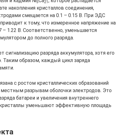
еля и кадмия Ni
Ca
, которое распадается
5
21
тате накопления кристаллов соединения,
родами смещается на 0.1 – 0.15 В. При ЭДС
 приводит к тому, что измеренное напряжение на
7 – 1.22 В. Соответственно, уменьшается
мулятором до полного разряда.
т сигнализацию разряда аккумулятора, хотя его
. Таким образом, каждый цикл заряда
амяти.
язана с ростом кристаллических образований
к местным разрывам оболочки электродов. Это
зряда батареи и увеличения внутреннего
е кристаллы уменьшают эффективную площадь
екта