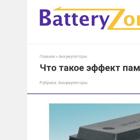
Перейти
к
контенту
Главная
»
Аккумуляторы
Что такое эффект па
Рубрика:
Аккумуляторы